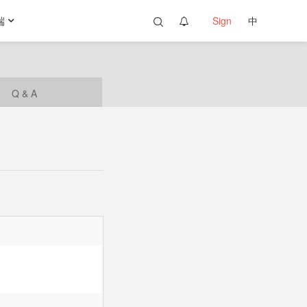
端
Sign
中
Q & A