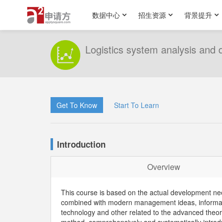
数据中心
招生资源
背景提升
Logistics system analysis and 
Get To Know
Start To Learn
Introduction
Overview
This course is based on the actual development ne
combined with modern management ideas, informa
technology and other related to the advanced theo