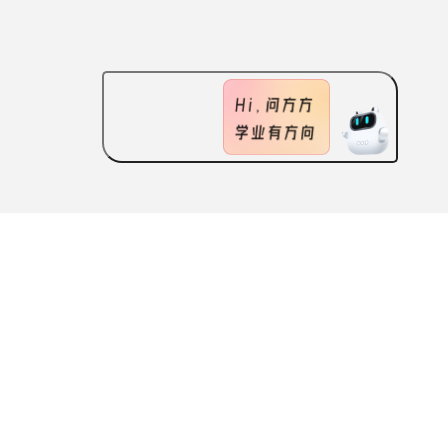
CONTACT US
sment
机构合作
S
Contact info
ment
User Agreement
Scan the QR
code
k line
Privacy Policy
to download the
e
ApplySquare
APP