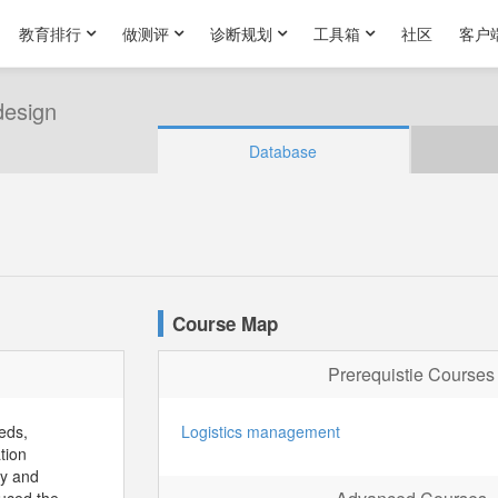
教育排行
做测评
诊断规划
工具箱
社区
客户
design
Database
Course Map
Prerequistie Courses
eds,
Logistics management
tion
ry and