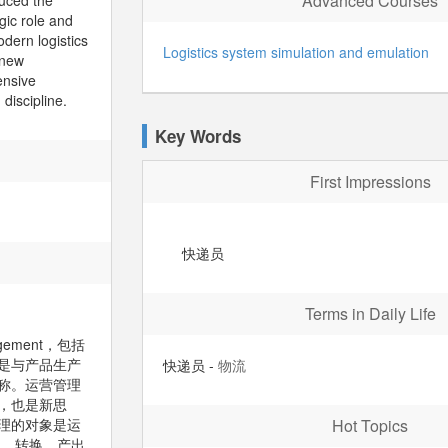
Advanced Courses
uced the
gic role and
odern logistics
Logistics system simulation and emulation
 new
ensive
discipline.
Key Words
First Impressions
快递员
Terms in Daily Life
gement，包括
是与产品生产
快递员
-
物流
称。运营管理
，也是新思
理的对象是运
Hot Topics
入、转换、产出