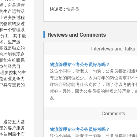
程，它是运营
快递员 :
快递员
的生产运营活
上述变换过程
的物质转换过
和一个管理系
Reviews and Comments
能分工，其中最
术、生产运
能既是独立的
Interviews and Talks
合才能实现企
职能有机联系
物流管理专业考公务员好考吗？
身的经营目
这位小同学，听老夫一句劝，公务员都是很难
管理要控制的主
专业招的岗位还少。因为每年的岗位需求都不
是企业竞争力
详细介绍你能考什么岗位了，到了你该考的年
中具有重要的
就好~ 另外，因为公务员招的时候比较严格，
友...
Comments
、退货五大基
定的客户服务
物流管理专业考公务员好考吗？
本达到最小而
这位小同学，听老夫一句劝，公务员都是很难