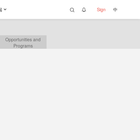
端
Sign
中
Opportunities and
Programs