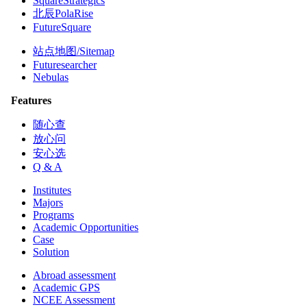
SquareStrategics
北辰PolaRise
FutureSquare
站点地图/Sitemap
Futuresearcher
Nebulas
Features
随心查
放心问
安心选
Q & A
Institutes
Majors
Programs
Academic Opportunities
Case
Solution
Abroad assessment
Academic GPS
NCEE Assessment