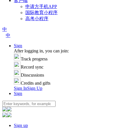
客户端
申请方手机APP
国际教育小程序
高考小程序
中
中
Sign
After logging in, you can join:
Track progress
Record sync
Disscussions
Credits and gifts
Sign In
Sign Up
Sign
Sign up