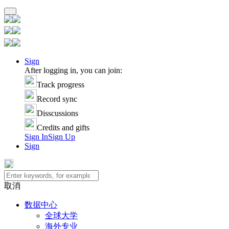
Sign
After logging in, you can join:
Track progress
Record sync
Disscussions
Credits and gifts
Sign In
Sign Up
Sign
取消
数据中心
全球大学
海外专业