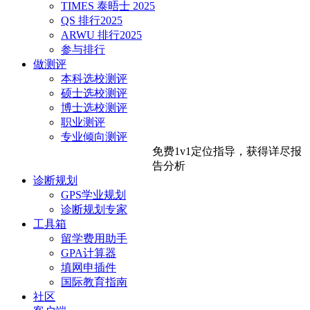
TIMES 泰晤士 2025
QS 排行2025
ARWU 排行2025
参与排行
做测评
本科选校测评
硕士选校测评
博士选校测评
职业测评
专业倾向测评
免费1v1定位指导，
获得详尽报
告分析
诊断规划
GPS学业规划
诊断规划专家
工具箱
留学费用助手
GPA计算器
填网申插件
国际教育指南
社区