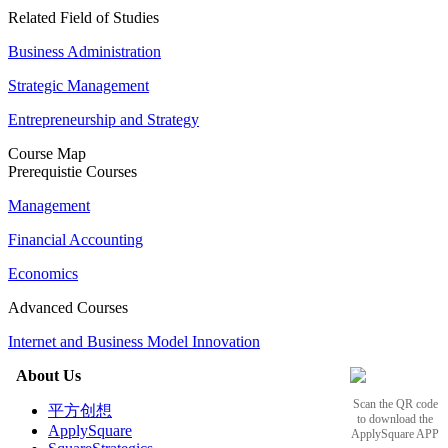
Related Field of Studies
Business Administration
Strategic Management
Entrepreneurship and Strategy
Course Map
Prerequistie Courses
Management
Financial Accounting
Economics
Advanced Courses
Internet and Business Model Innovation
About Us
Scan the QR code
平方创想
to download the
ApplySquare
ApplySquare APP