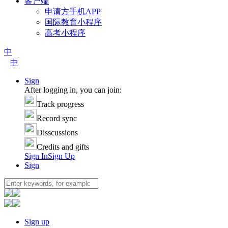
客户端
申请方手机APP
国际教育小程序
高考小程序
中
中
Sign
After logging in, you can join:
Track progress
Record sync
Disscussions
Credits and gifts
Sign In
Sign Up
Sign
Sign up