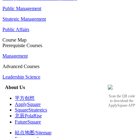
Public Management
Strategic Management
Public Affairs
Course Map
Prerequistie Courses
Management
Advanced Courses
Leadership Science
About Us
Scan the QR code
平方创想
to download the
ApplySquare
ApplySquare APP
SquareStrategics
北辰PolaRise
FutureSquare
站点地图/Sitemap