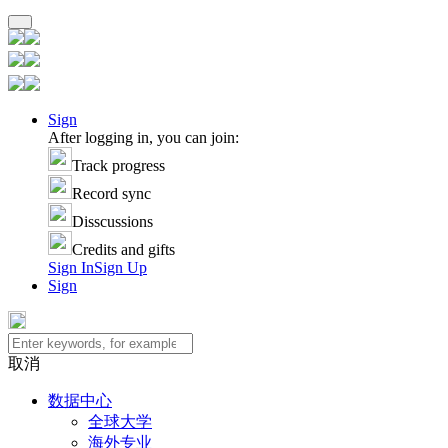
Sign
After logging in, you can join:
Track progress
Record sync
Disscussions
Credits and gifts
Sign In
Sign Up
Sign
取消
数据中心
全球大学
海外专业