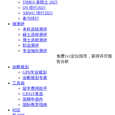
TIMES 泰晤士 2025
QS 排行2025
ARWU 排行2025
参与排行
做测评
本科选校测评
硕士选校测评
博士选校测评
职业测评
专业倾向测评
免费1v1定位指导，
获得详尽报
告分析
诊断规划
GPS学业规划
诊断规划专家
工具箱
留学费用助手
GPA计算器
填网申插件
国际教育指南
社区