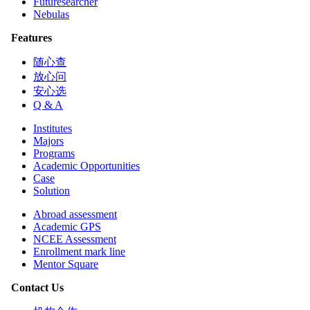
Futuresearcher
Nebulas
Features
随心查
放心问
安心选
Q & A
Institutes
Majors
Programs
Academic Opportunities
Case
Solution
Abroad assessment
Academic GPS
NCEE Assessment
Enrollment mark line
Mentor Square
Contact Us