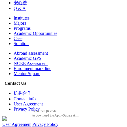
安心选
Q & A
Institutes
Majors
Programs
Academic Opportunities
Case
Solution
Abroad assessment
Academic GPS
NCEE Assessment
Enrollment mark line
Mentor Square
Contact Us
机构合作
Contact info
User Agreement
Privacy Policy
Scan the QR code
to download the ApplySquare APP
User Agreement
|
Privacy Policy