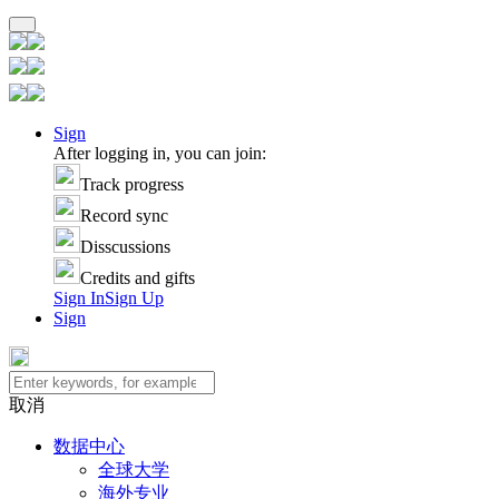
Sign
After logging in, you can join:
Track progress
Record sync
Disscussions
Credits and gifts
Sign In
Sign Up
Sign
取消
数据中心
全球大学
海外专业