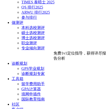
TIMES 泰晤士 2025
QS 排行2025
ARWU 排行2025
参与排行
做测评
本科选校测评
硕士选校测评
博士选校测评
职业测评
专业倾向测评
免费1v1定位指导，
获得详尽报
告分析
诊断规划
GPS学业规划
诊断规划专家
工具箱
留学费用助手
GPA计算器
填网申插件
国际教育指南
社区