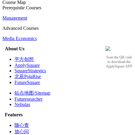
Course Map
Prerequistie Courses
Management
Advanced Courses
Media Economics
About Us
Scan the QR code
平方创想
to download the
ApplySquare
ApplySquare APP
SquareStrategics
北辰PolaRise
FutureSquare
站点地图/Sitemap
Futuresearcher
Nebulas
Features
随心查
放心问