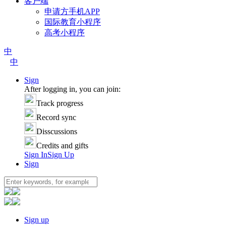
客户端
申请方手机APP
国际教育小程序
高考小程序
中
中
Sign
After logging in, you can join:
Track progress
Record sync
Disscussions
Credits and gifts
Sign In
Sign Up
Sign
Sign up