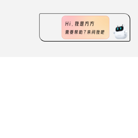
ABOUT US
FEATURES
CONTACT US
Scan the QR code