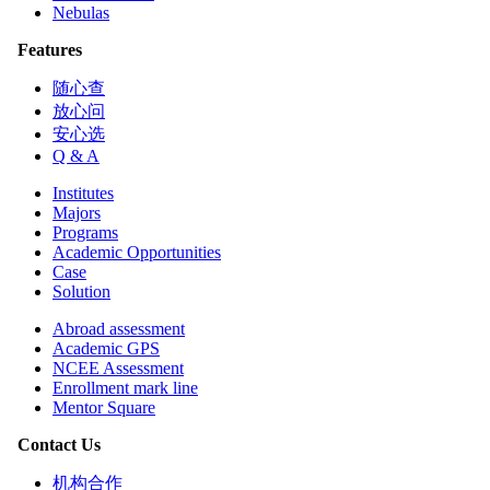
Nebulas
Features
随心查
放心问
安心选
Q & A
Institutes
Majors
Programs
Academic Opportunities
Case
Solution
Abroad assessment
Academic GPS
NCEE Assessment
Enrollment mark line
Mentor Square
Contact Us
机构合作