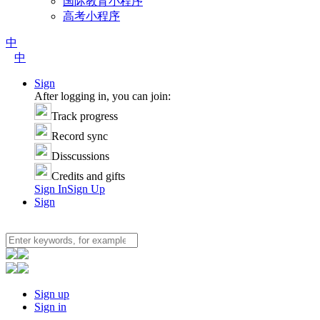
国际教育小程序
高考小程序
中
中
Sign
After logging in, you can join:
Track progress
Record sync
Disscussions
Credits and gifts
Sign In
Sign Up
Sign
Sign up
Sign in