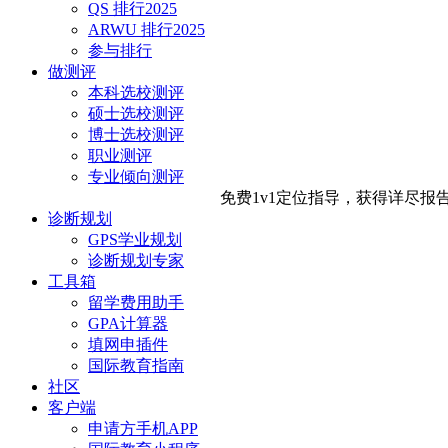
QS 排行2025
ARWU 排行2025
参与排行
做测评
本科选校测评
硕士选校测评
博士选校测评
职业测评
专业倾向测评
免费1v1定位指导，
获得详尽报
诊断规划
GPS学业规划
诊断规划专家
工具箱
留学费用助手
GPA计算器
填网申插件
国际教育指南
社区
客户端
申请方手机APP