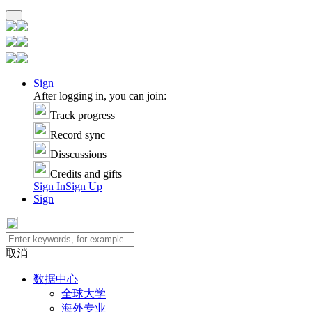
Sign
After logging in, you can join:
Track progress
Record sync
Disscussions
Credits and gifts
Sign In
Sign Up
Sign
取消
数据中心
全球大学
海外专业