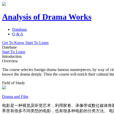
Analysis of Drama Works
Database
Q & A
Get To Know
Start To Learn
Datebase
Start To Learn
Introduction
Overview
The course selectes foreign drama famous masterpieces, by way of close
known the drama deeply. Then the course will enrich their cultural lite
Field of Study
Drama and Film
电影是一种视觉及听觉艺术，利用胶卷、录像带或数位媒体将
界里有很多不同类型的电影，也有很多种电影的分类方法。 电